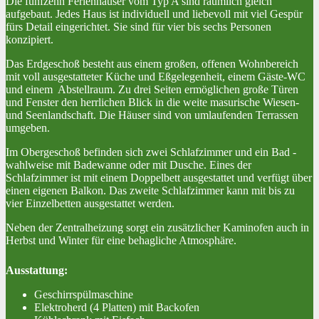
Die fünfzehn Ferienhäuser vom Typ A sind räumlich gleich
aufgebaut. Jedes Haus ist individuell und liebevoll mit viel Gespür
fürs Detail eingerichtet. Sie sind für vier bis sechs Personen
konzipiert.
Das Erdgeschoß besteht aus einem großen, offenen Wohnbereich
mit voll ausgestatteter Küche und Eßgelegenheit, einem Gäste-WC
und einem Abstellraum. Zu drei Seiten ermöglichen große Türen
und Fenster den herrlichen Blick in die weite masurische Wiesen-
und Seenlandschaft. Die Häuser sind von umlaufenden Terrassen
umgeben.
Im Obergeschoß befinden sich zwei Schlafzimmer und ein Bad ‑
wahlweise mit Badewanne oder mit Dusche. Eines der
Schlafzimmer ist mit einem Doppelbett ausgestattet und verfügt über
einen eigenen Balkon. Das zweite Schlafzimmer kann mit bis zu
vier Einzelbetten ausgestattet werden.
Neben der Zentralheizung sorgt ein zusätzlicher Kaminofen auch in
Herbst und Winter für eine behagliche Atmosphäre.
Ausstattung:
Geschirrspülmaschine
Elektroherd (4 Platten) mit Backofen