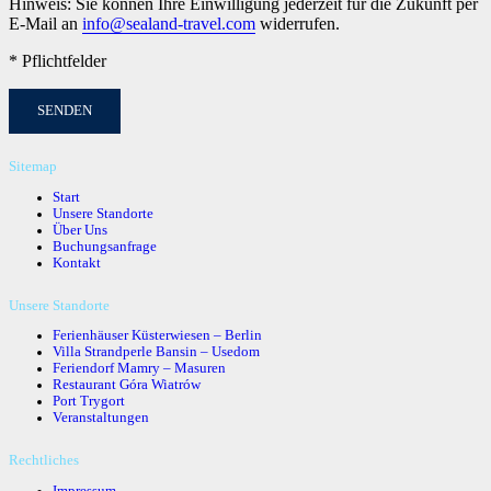
Hinweis: Sie können Ihre Einwilligung jederzeit für die Zukunft per
E-Mail an
info@sealand-travel.com
widerrufen.
* Pflichtfelder
Sitemap
Start
Unsere Standorte
Über Uns
Buchungsanfrage
Kontakt
Unsere Standorte
Ferienhäuser Küsterwiesen – Berlin
Villa Strandperle Bansin – Usedom
Feriendorf Mamry – Masuren
Restaurant Góra Wiatrów
Port Trygort
Veranstaltungen
Rechtliches